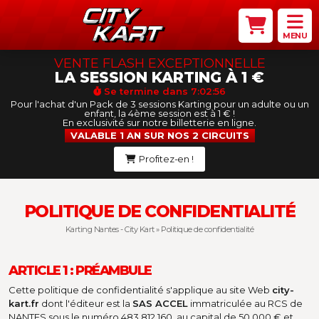
MENU
VENTE FLASH EXCEPTIONNELLE
LA SESSION KARTING À 1 €
Se termine dans
7:02:55
Pour l'achat d'un Pack de 3 sessions Karting pour un adulte ou un
enfant, la 4ème session est à 1 € !
En exclusivité sur notre billetterie en ligne.
VALABLE 1 AN SUR NOS 2 CIRCUITS
Profitez-en !
POLITIQUE DE CONFIDENTIALITÉ
Karting Nantes - City Kart
»
Politique de confidentialité
ARTICLE 1 : PRÉAMBULE
Cette politique de confidentialité s'applique au site Web
city-
kart.fr
dont l'éditeur est la
SAS ACCEL
immatriculée au RCS de
NANTES sous le numéro 483 812 160, au capital de 50 000 € et