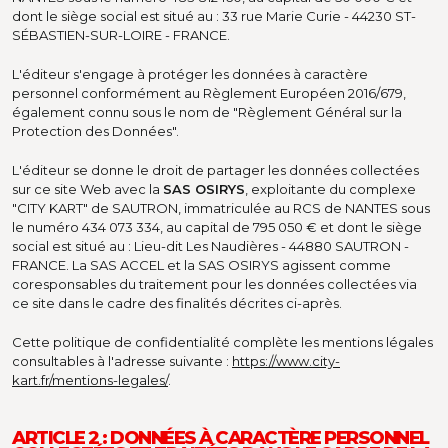
dont le siège social est situé au : 33 rue Marie Curie - 44230 ST-
SÉBASTIEN-SUR-LOIRE - FRANCE.
L'éditeur s'engage à protéger les données à caractère
personnel conformément au Règlement Européen 2016/679,
également connu sous le nom de "Règlement Général sur la
Protection des Données".
L'éditeur se donne le droit de partager les données collectées
sur ce site Web avec la
SAS OSIRYS
, exploitante du complexe
"CITY KART" de SAUTRON, immatriculée au RCS de NANTES sous
le numéro 434 073 334, au capital de 795 050 € et dont le siège
social est situé au : Lieu-dit Les Naudières - 44880 SAUTRON -
FRANCE. La SAS ACCEL et la SAS OSIRYS agissent comme
coresponsables du traitement pour les données collectées via
ce site dans le cadre des finalités décrites ci-après.
Cette politique de confidentialité complète les mentions légales
consultables à l'adresse suivante :
https://www.city-
kart.fr/mentions-legales/
.
ARTICLE 2 : DONNÉES À CARACTÈRE PERSONNEL