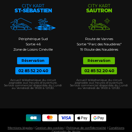
CITY KART
CITY KART
ST-SÉBASTIEN
SAUTRON
Périphérique Sud
Route de Vannes
Sortie 46
Sortie "Parc des Naudières"
Zone de Loisirs Cinéville
19 Route des Naudières
Réservation
Réservation
02 85 52 20 40
02 85 52 20 40
Accueil téléphonique du circuit
Accueil téléphonique du circuit
joignable aux heures d'ouverture.
joignable aux heures d'ouverture.
Service commercial disponible du Lundi
Service commercial disponible du Lundi
au Vendredi de 9h00 à 12h30.
au Vendredi de 9h00 à 12h30.
Mentions légales
|
Gestion des cookies
|
Politique de confidentialité
|
Conditions
Générales de Vente