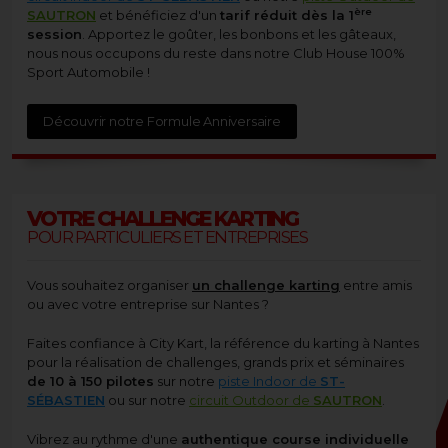
ère
SAUTRON
et bénéficiez d'un
tarif réduit dès la 1
session
. Apportez le goûter, les bonbons et les gâteaux,
nous nous occupons du reste dans notre Club House 100%
Sport Automobile !
Découvrir notre Formule Anniversaire
VOTRE CHALLENGE KARTING
POUR PARTICULIERS ET ENTREPRISES
Vous souhaitez organiser
un challenge karting
entre amis
ou avec votre entreprise sur Nantes ?
Faites confiance à City Kart, la référence du karting à Nantes
pour la réalisation de challenges, grands prix et séminaires
de 10 à 150 pilotes
sur notre
piste Indoor de
ST-
SÉBASTIEN
ou sur notre
circuit Outdoor de
SAUTRON
.
Vibrez au rythme d'une
authentique course individuelle