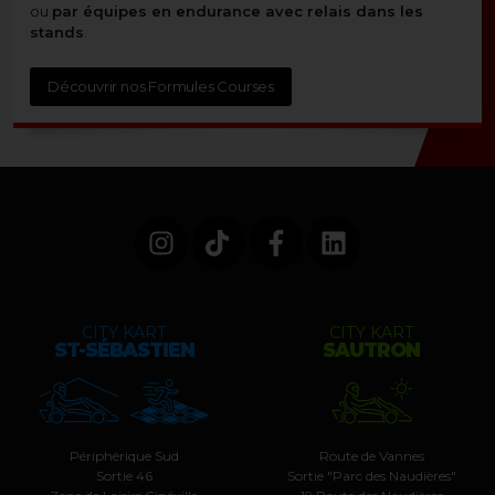
ou
par équipes en endurance avec relais dans les
stands
.
Découvrir nos Formules Courses
CITY KART
CITY KART
ST-SÉBASTIEN
SAUTRON
Périphérique Sud
Route de Vannes
Sortie 46
Sortie "Parc des Naudières"