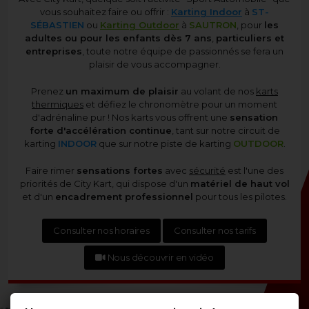
vous souhaitez faire ou offrir :
Karting Indoor
à
ST-
SÉBASTIEN
ou
Karting Outdoor
à
SAUTRON
, pour
les
adultes ou pour les enfants dès 7 ans
,
particuliers et
entreprises
, toute notre équipe de passionnés se fera un
plaisir de vous accompagner.
Prenez
un maximum de plaisir
au volant de nos
karts
thermiques
et défiez le chronomètre pour un moment
d'adrénaline pur ! Nos karts vous offrent une
sensation
forte d'accélération continue
, tant sur notre circuit de
karting
INDOOR
que sur notre piste de karting
OUTDOOR
.
Faire rimer
sensations fortes
avec
sécurité
est l'une des
priorités de City Kart, qui dispose d'un
matériel de haut vol
et d'un
encadrement professionnel
pour tous les pilotes.
Consulter nos horaires
Consulter nos tarifs
Nous découvrir en vidéo