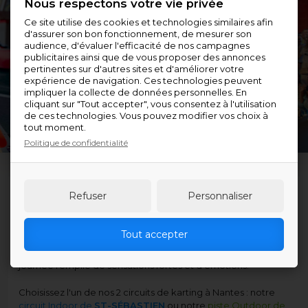
Nous respectons votre vie privée
Ce site utilise des cookies et technologies similaires afin
d'assurer son bon fonctionnement, de mesurer son
audience, d'évaluer l'efficacité de nos campagnes
publicitaires ainsi que de vous proposer des annonces
pertinentes sur d'autres sites et d'améliorer votre
expérience de navigation. Ces technologies peuvent
impliquer la collecte de données personnelles. En
cliquant sur "Tout accepter", vous consentez à l'utilisation
de ces technologies. Vous pouvez modifier vos choix à
tout moment.
Politique de confidentialité
FÊTEZ L'ANNIVERSAIRE
Refuser
Personnaliser
DE VOTRE ENFANT AVEC CITY KART !
Tout accepter
Organiser l'
anniversaire de votre enfant
avec au moins 5
copains à City Kart, c'est la solution pour lui faire passer une
journée remplie de sensations fortes et d'émotions.
Choisissez l'un de nos 2 circuits de karting à Nantes : notre
circuit Indoor de
ST-SÉBASTIEN
ou notre
piste Outdoor de