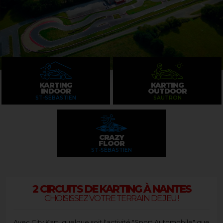
KARTING
KARTING
INDOOR
OUTDOOR
ST-SÉBASTIEN
SAUTRON
CRAZY
FLOOR
ST-SÉBASTIEN
2 CIRCUITS DE KARTING À NANTES
CHOISISSEZ VOTRE TERRAIN DE JEU !
Avec City Kart, quelque soit l'activité "Sport Automobile" que