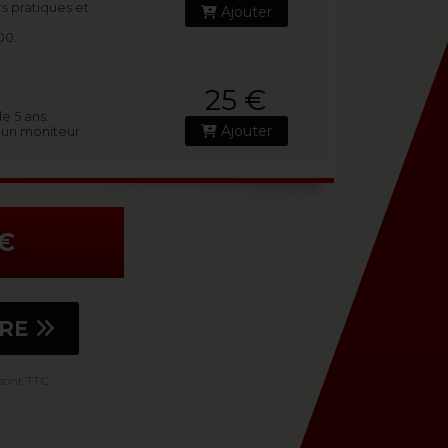
s pratiques et
Ajouter
00.
25 €
e 5 ans.
Ajouter
r un moniteur.
€
VRE
 sont TTC.