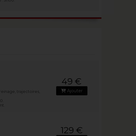
é : 3h00.
49 €
Ajouter
einage, trajectoires,
30.
nt.
129 €