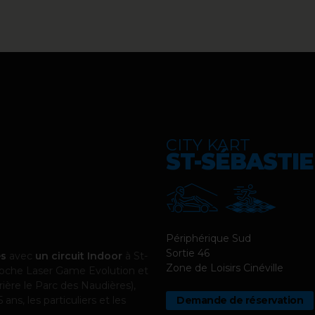
CITY KART
ST-SÉBASTI
Périphérique Sud
Sortie 46
es
avec
un circuit Indoor
à St-
Zone de Loisirs Cinéville
 proche Laser Game Evolution et
ière le Parc des Naudières),
Demande de réservation
 ans, les particuliers et les