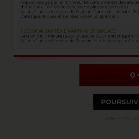
Apprentissage par un moniteur BPJEPS à travers des atelier
théoriques. Environ 80 minutes de pilotage cumulées.
Valable 1 an sur le circuit de Sautron. Durée de l'activité : 3h
Dates spécifiques et sur réservation uniquement.
1 SESSION BAPTÊME KARTING EN BIPLACE
Session de 10 minutes pour un adulte ou un enfant à partir d
Valable 1 an sur le circuit de Sautron. Kart biplace piloté pa
TOTAL :
0
POURSUI
Tous les prix affichés