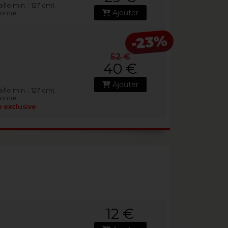
lle min. : 127 cm).
Ajouter
sonne.
-23%
52 €
40 €
Ajouter
lle min. : 127 cm).
sonne.
e exclusive
12 €