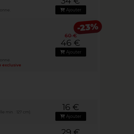
34 €
Ajouter
sonne.
-23%
60 €
46 €
Ajouter
sonne.
e exclusive
16 €
le min. : 127 cm).
Ajouter
29 €