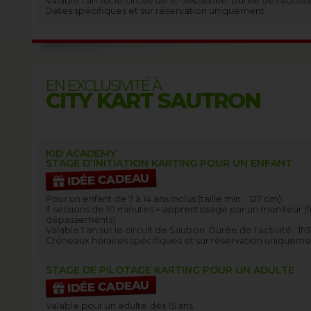
Valable 1 an sur le circuit de St-Sébastien. Durée de l'activit
Dates spécifiques et sur réservation uniquement.
EN EXCLUSIVITÉ À
CITY KART SAUTRON
KID ACADEMY
STAGE D'INITIATION KARTING POUR UN ENFANT
IDÉE CADEAU
Pour un enfant de 7 à 14 ans inclus (taille min. : 127 cm).
3 sessions de 10 minutes + apprentissage par un moniteur (fr
dépassements).
Valable 1 an sur le circuit de Sautron. Durée de l'activité : 1h
Créneaux horaires spécifiques et sur réservation uniqueme
STAGE DE PILOTAGE KARTING POUR UN ADULTE
IDÉE CADEAU
Valable pour un adulte dès 15 ans.