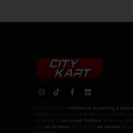
City Kart, c'est la
référence du karting à Nant
Sébastien-sur-Loire (Zone de Loisirs Cinéville,
Eurobowl) et
un circuit Outdoor
à Sautron (derr
pour
les enfants
dès 7 ans et
les adultes
dès 15