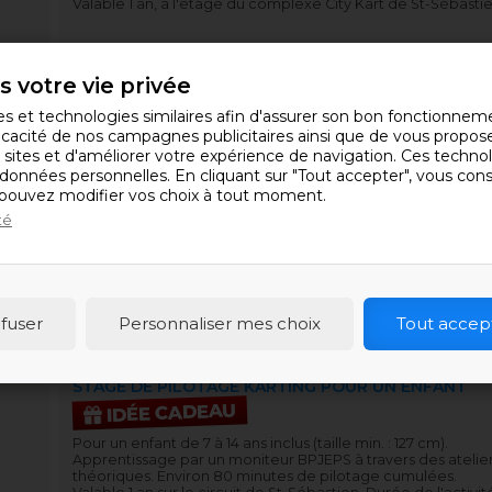
Valable 1 an, à l'étage du complexe City Kart de St-Sébastie
2 PARTIES DE CRAZY FLOOR
IDÉE CADEAU
 votre vie privée
Parties de 10 minutes pour un adulte ou un enfant dès 6 ans
kies et technologies similaires afin d'assurer son bon fonctionne
Valables 1 an, pour une seule et même personne, à l'étage
fficacité de nos campagnes publicitaires ainsi que de vous propo
Kart de St-Sébastien.
s sites et d'améliorer votre expérience de navigation. Ces techn
 données personnelles. En cliquant sur "Tout accepter", vous conse
 pouvez modifier vos choix à tout moment.
té
EN EXCLUSIVITÉ À
CITY KART ST-SÉBASTIEN
fuser
Personnaliser
mes choix
Tout accep
KID ACADEMY
STAGE DE PILOTAGE KARTING POUR UN ENFANT
IDÉE CADEAU
Pour un enfant de 7 à 14 ans inclus (taille min. : 127 cm).
Apprentissage par un moniteur BPJEPS à travers des atelier
théoriques. Environ 80 minutes de pilotage cumulées.