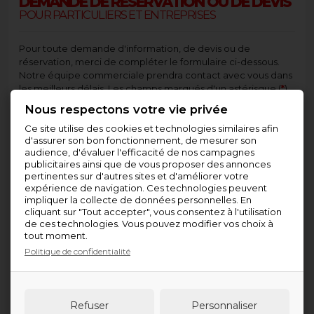
DEMANDE DE RÉSERVATION OU DE DEVIS
POUR PARTICULIERS ET ENTREPRISES
Pour toute demande d'information, de devis ou de
réservation, merci de compléter le formulaire ci-dessous.
Notre équipe commerciale prendra contact avec vous dans
les meilleurs délais. Les champs marqués d'un astérisque (
*
)
sont obligatoires pour le bon traitement de votre demande.
Nous respectons votre vie privée
Ce site utilise des cookies et technologies similaires afin
Nous prenons des réservations Grand Public
à partir de 6
d'assurer son bon fonctionnement, de mesurer son
personnes et au plus tard 3 jours avant la date
audience, d'évaluer l'efficacité de nos campagnes
souhaitée
. En dessous de ce nombre, merci de consulter
publicitaires ainsi que de vous proposer des annonces
nos conditions d'enregistrement et de réservation
.
pertinentes sur d'autres sites et d'améliorer votre
expérience de navigation. Ces technologies peuvent
Société :
impliquer la collecte de données personnelles. En
cliquant sur "Tout accepter", vous consentez à l'utilisation
de ces technologies. Vous pouvez modifier vos choix à
tout moment.
Nom
*
:
Politique de confidentialité
Prénom
*
:
Refuser
Personnaliser