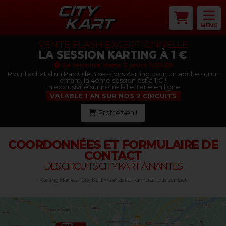
MENU
VENTE FLASH EXCEPTIONNELLE
LA SESSION KARTING À 1 €
Se termine dans
3 jours 1:09:38
Pour l'achat d'un Pack de 3 sessions Karting pour un adulte ou un
enfant, la 4ème session est à 1 € !
En exclusivité sur notre billetterie en ligne.
VALABLE 1 AN SUR NOS 2 CIRCUITS
Profitez-en !
COORDONNÉES ET FORMULAIRE DE
CONTACT
DES CIRCUITS CITY KART À NANTES
Karting Nantes - City Kart
»
Contact et formulaire de contact