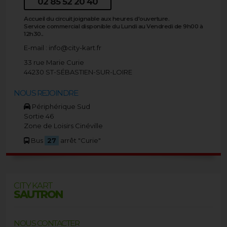
02 85 52 20 40
Accueil du circuit joignable aux heures d'ouverture.
Service commercial disponible du Lundi au Vendredi de 9h00 à
12h30..
E-mail :
info@city-kart.fr
33 rue Marie Curie
44230 ST-SÉBASTIEN-SUR-LOIRE
NOUS REJOINDRE
Périphérique Sud
Sortie 46
Zone de Loisirs Cinéville
Bus
27
arrêt "Curie"
CITY KART
SAUTRON
NOUS CONTACTER