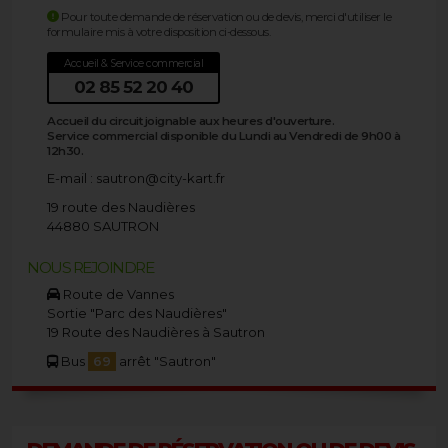
Pour toute demande de réservation ou de devis, merci d'utiliser le
formulaire mis à votre disposition ci-dessous.
Accueil & Service commercial
02 85 52 20 40
Accueil du circuit joignable aux heures d'ouverture.
Service commercial disponible du Lundi au Vendredi de 9h00 à
12h30.
E-mail :
sautron@city-kart.fr
19 route des Naudières
44880 SAUTRON
NOUS REJOINDRE
Route de Vannes
Sortie "Parc des Naudières"
19 Route des Naudières à Sautron
Bus
69
arrêt "Sautron"