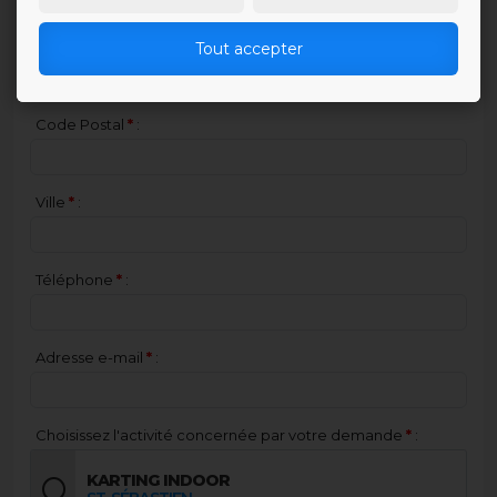
Adresse
*
:
Tout accepter
Code Postal
*
:
Ville
*
:
Téléphone
*
:
Adresse e-mail
*
:
Choisissez l'activité concernée par votre demande
*
:
KARTING INDOOR